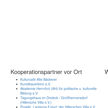
Kooperationspartner vor Ort
W
Kulturcafé Alte Bäckerei
Kunstbauerkino e.V.
Akademie Herrnhut (AH) für politische u. kulturelle
Bildung e.V.
Tagungshaus im Dreieck / Großhennersdorf
(Hillersche Villa e.V.)
Projekt „Lanterna Futuri“ der Hillerschen Villa e.V.