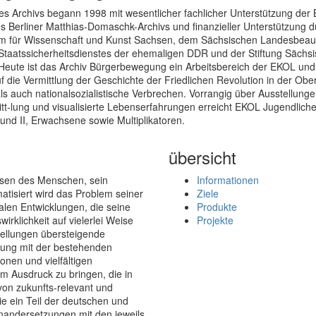
es Archivs begann 1998 mit wesentlicher fachlicher Unterstützung der 
s Berliner Matthias-Domaschk-Archivs und finanzieller Unterstützung 
um für Wissenschaft und Kunst Sachsen, dem Sächsischen Landesbeauft
Staatssicherheitsdienstes der ehemaligen DDR und der Stiftung Sächs
Heute ist das Archiv Bürgerbewegung ein Arbeitsbereich der EKOL und 
 die Vermittlung der Geschichte der Friedlichen Revolution in der Ober
ls auch nationalsozialistische Verbrechen. Vorrangig über Ausstellunge
tt-lung und visualisierte Lebenserfahrungen erreicht EKOL Jugendliche
und II, Erwachsene sowie Multiplikatoren.
übersicht
esen des Menschen, sein
Informationen
atisiert wird das Problem seiner
Ziele
len Entwicklungen, die seine
Produkte
irklichkeit auf vielerlei Weise
Projekte
tellungen übersteigende
tzung mit der bestehenden
onen und vielfältigen
 Ausdruck zu bringen, die in
von zukunfts-relevant und
sie ein Teil der deutschen und
einandersetzungen mit den jeweils