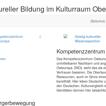
ureller Bildung im Kulturraum Obe
Bibliothek
petenzzentrum
Geistig-kultureller
europa
Wissensspeicher
Kompetenzzentrum
onen
Das Kompetenzzentrum Osteuropa z
unmittelbaren Nachbarn und angr
Osteuropa. EKOL sieht das als e
Vertrauen basieren. Die Oberlau
Ressourcen, auch im Sinne ein
bereithält. Hier leben Deutsche u
den Deutschen. Kulturvergleich is
Identitäten können hier tatsächli
ürgerbewegung