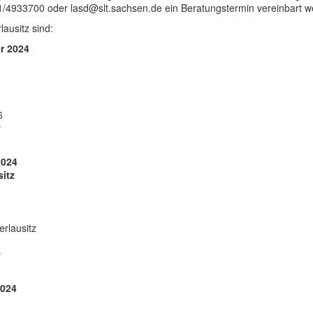
1/4933700 oder lasd@slt.sachsen.de ein Beratungstermin vereinbart w
lausitz sind:
r 2024
6
r
2024
itz
rlausitz
r
2024