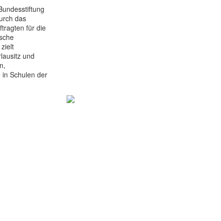
Bundesstiftung
durch das
ragten für die
ische
zielt
lausitz und
n,
 in Schulen der