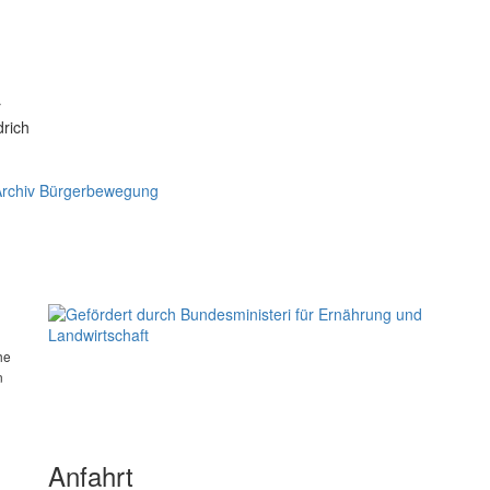
r
drich
Archiv Bürgerbewegung
he
n
Anfahrt