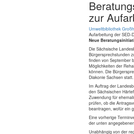
Beratungs
zur Aufar
Umweltbibliothek Großh
Aufarbeitung der SED-D
Neue Beratungsinitiat
Die Sächsische Landesb
Bürgersprechstunden zu
finden von September b
Möglichkeiten der Reha
können. Die Bürgersprec
Diakonie Sachsen statt.
Im Auftrag der Landesb
den Sächsischen Härtef
Zuwendung für ehemalig
prüfen, ob die Antragsv
beantragen, wofür ein 
Eine vorherige Terminve
der unten angegebenen
Unabhängig von der reg