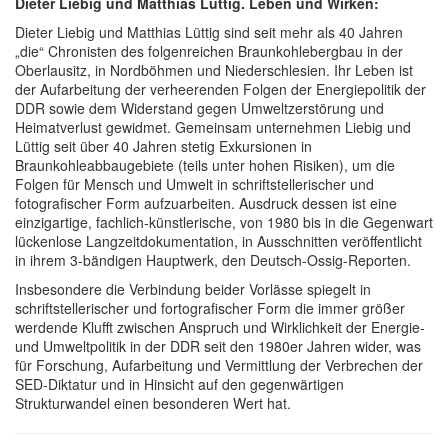
Dieter Liebig und Matthias Lüttig. Leben und Wirken:
Dieter Liebig und Matthias Lüttig sind seit mehr als 40 Jahren
„die“ Chronisten des folgenreichen Braunkohlebergbau in der
Oberlausitz, in Nordböhmen und Niederschlesien. Ihr Leben ist
der Aufarbeitung der verheerenden Folgen der Energiepolitik der
DDR sowie dem Widerstand gegen Umweltzerstörung und
Heimatverlust gewidmet. Gemeinsam unternehmen Liebig und
Lüttig seit über 40 Jahren stetig Exkursionen in
Braunkohleabbaugebiete (teils unter hohen Risiken), um die
Folgen für Mensch und Umwelt in schriftstellerischer und
fotografischer Form aufzuarbeiten. Ausdruck dessen ist eine
einzigartige, fachlich-künstlerische, von 1980 bis in die Gegenwart
lückenlose Langzeitdokumentation, in Ausschnitten veröffentlicht
in ihrem 3-bändigen Hauptwerk, den Deutsch-Ossig-Reporten.
Insbesondere die Verbindung beider Vorlässe spiegelt in
schriftstellerischer und fortografischer Form die immer größer
werdende Klufft zwischen Anspruch und Wirklichkeit der Energie-
und Umweltpolitik in der DDR seit den 1980er Jahren wider, was
für Forschung, Aufarbeitung und Vermittlung der Verbrechen der
SED-Diktatur und in Hinsicht auf den gegenwärtigen
Strukturwandel einen besonderen Wert hat.