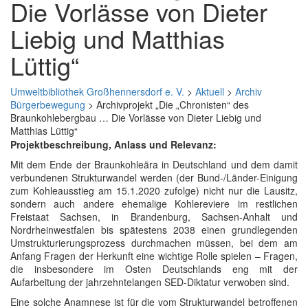
Die Vorlässe von Dieter
Liebig und Matthias
Lüttig“
Umweltbibliothek Großhennersdorf e. V.
>
Aktuell
>
Archiv
Bürgerbewegung
>
Archivprojekt „Die „Chronisten“ des
Braunkohlebergbau … Die Vorlässe von Dieter Liebig und
Matthias Lüttig“
Projektbeschreibung, Anlass und Relevanz:
Mit dem Ende der Braunkohleära in Deutschland und dem damit
verbundenen Strukturwandel werden (der Bund-/Länder-Einigung
zum Kohleausstieg am 15.1.2020 zufolge
)
nicht nur die Lausitz,
sondern auch andere ehemalige Kohlereviere im restlichen
Freistaat Sachsen, in Brandenburg, Sachsen-Anhalt
und
Nordrheinwestfalen bis spätestens 2038 einen grundlegenden
Umstrukturierungsprozess durchmachen müssen, bei dem am
Anfang Fragen der Herkunft eine wichtige Rolle spielen – Fragen,
die insbesondere im Osten Deutschlands eng mit der
Aufarbeitung der jahrzehntelangen SED-Diktatur verwoben sind.
Eine solche Anamnese ist für die vom Strukturwandel betroffenen