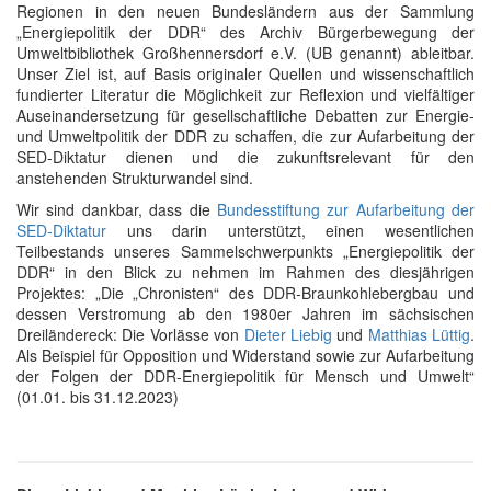
Regionen in den neuen Bundesländern aus der Sammlung
„Energiepolitik der DDR“ des Archiv Bürgerbewegung der
Umweltbibliothek Großhennersdorf e.V. (UB genannt) ableitbar.
Unser Ziel ist, auf Basis originaler Quellen und wissenschaftlich
fundierter Literatur die Möglichkeit zur Reflexion und vielfältiger
Auseinandersetzung für gesellschaftliche Debatten zur Energie-
und Umweltpolitik der DDR zu schaffen, die zur Aufarbeitung der
SED-Diktatur dienen und die zukunftsrelevant für den
anstehenden Strukturwandel sind.
Wir sind dankbar, dass die
Bundesstiftung zur Aufarbeitung der
SED-Diktatur
uns darin unterstützt, einen wesentlichen
Teilbestands unseres Sammelschwerpunkts „Energiepolitik der
DDR“ in den Blick zu nehmen im Rahmen des diesjährigen
Projektes:
„Die „Chronisten“ des DDR‐Braunkohlebergbau und
dessen Verstromung ab den 1980er Jahren im sächsischen
Dreiländereck: Die Vorlässe von
Dieter Liebig
und
Matthias Lüttig
.
Als Beispiel für Opposition und Widerstand sowie zur Aufarbeitung
der Folgen der DDR‐Energiepolitik für Mensch und Umwelt“
(01.01. bis 31.12.2023)