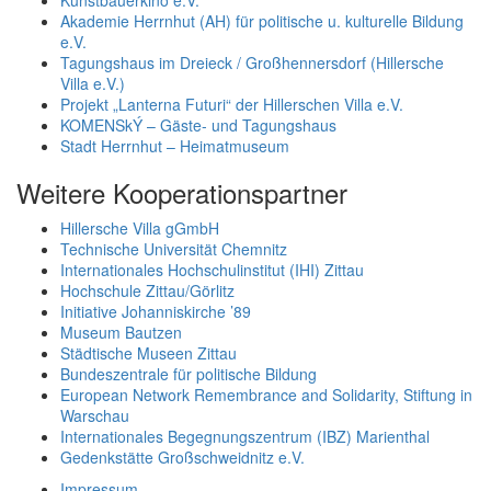
Kunstbauerkino e.V.
Akademie Herrnhut (AH) für politische u. kulturelle Bildung
e.V.
Tagungshaus im Dreieck / Großhennersdorf (Hillersche
Villa e.V.)
Projekt „Lanterna Futuri“ der Hillerschen Villa e.V.
KOMENSkÝ – Gäste- und Tagungshaus
Stadt Herrnhut – Heimatmuseum
Weitere Kooperationspartner
Hillersche Villa gGmbH
Technische Universität Chemnitz
Internationales Hochschulinstitut (IHI) Zittau
Hochschule Zittau/Görlitz
Initiative Johanniskirche ’89
Museum Bautzen
Städtische Museen Zittau
Bundeszentrale für politische Bildung
European Network Remembrance and Solidarity, Stiftung in
Warschau
Internationales Begegnungszentrum (IBZ) Marienthal
Gedenkstätte Großschweidnitz e.V.
Impressum