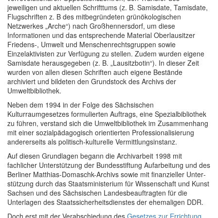
jeweiligen und aktu­ellen Schrifttums (z. B. Samisdate, Tamisdate,
Flugschriften z. B des mitbegründeten grünökologischen
Netzwerkes „Arche“) nach Großhennersdorf, um diese
Informationen und das entsprechende Material Oberlausitzer
Friedens-, Umwelt und Menschenrechts­gruppen sowie
Einzelaktivisten zur Verfügung zu stellen. Zudem wurden eigene
Samisdate herausgegeben (z. B. „Lausitzbotin“). In dieser Zeit
wurden von allen diesen Schriften auch eigene Bestände
archiviert und bildeten den Grundstock des Archivs der
Umweltbibliothek.
Neben dem 1994 in der Folge des Sächsischen
Kulturraumgesetzes formulierten Auftrags, eine Spezialbibliothek
zu führen, verstand sich die Umweltbibliothek im Zusammen­hang
mit einer sozial­päda­gogisch orientierten Professionalisierung
andererseits als politisch-kulturelle Ver­mitt­lungsinstanz.
Auf diesen Grundlagen begann die Archivarbeit 1998 mit
fachlicher Unter­stützung der Bundesstiftung Aufarbeitung und des
Berliner Matthias-Domaschk-Archivs sowie mit finanzieller Unter­
stützung durch das Staatsministerium für Wissenschaft und Kunst
Sachsen und des Sächsischen Landes­beauf­trag­ten für die
Unterlagen des Staats­sicher­heits­­dienstes der ehemaligen DDR.
Doch erst mit der Verabschiedung des
Gesetzes zur Errichtung