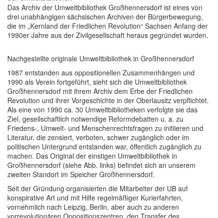
Das Archiv der Umweltbibliothek Großhennersdorf ist eines von
drei unabhängigen sächsischen Archiven der Bürgerbewegung,
die im „Kernland der Friedlichen Revolution“ Sachsen Anfang der
1990er Jahre aus der Zivil­gesellschaft heraus gegrün­det wurden.
Nachgestellte originale Umweltbibliothek in Großhennersdorf
1987 entstanden aus oppositionellen Zusammenhängen und
1990 als Verein fortge­führt, sieht sich die Umweltbibliothek
Großhennersdorf mit ihrem Archiv dem Erbe der Friedlichen
Revolution und ihrer Vorgeschichte in der Oberlausitz verpflichtet.
Als eine von 1990 ca. 30 Umweltbibliotheken verfolgte sie das
Ziel, gesellschaftlich notwendige Reformdebatten u. a. zu
Friedens-, Umwelt- und Menschenrechtsfragen zu initiieren und
Literatur, die zensiert, verboten, schwer zugänglich oder im
politischen Untergrund ent­standen war, öffentlich zugänglich zu
machen. Das Original der einstigen Umweltbibliothek in
Großhennersdorf (siehe Abb. links) befindet sich an unserem
zweiten Standort im Speicher Großhennersdorf.
Seit der Gründung organisierten die Mitarbeiter der UB auf
konspirative Art und mit Hilfe regelmäßiger Kurierfahrten,
vornehmlich nach Leipzig, Berlin, aber auch zu ande­ren
vorrevolutionären Oppositionszentren, den Transfer des