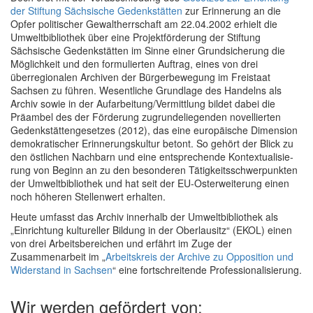
der Stiftung Sächsische Gedenk­stätten
zur Erinnerung an die
Opfer politischer Gewaltherrschaft am 22.04.2002 erhielt die
Umweltbibliothek über eine Projekt­förderung der Stiftung
Sächsische Gedenkstätten im Sinne einer Grundsicherung die
Möglichkeit und den formu­lierten Auftrag, eines von drei
überregionalen Archiven der Bürgerbewegung im Freistaat
Sachsen zu führen. Wesent­liche Grundlage des Handelns als
Archiv sowie in der Aufarbeitung/Vermitt­lung bildet dabei die
Präambel des der Förderung zugrunde­liegenden novellierten
Gedenk­stätten­gesetzes (2012), das eine europäische Dimension
demo­kratischer Erinnerungs­kultur betont. So gehört der Blick zu
den öst­lichen Nach­barn und eine ent­spre­chende Kontextua­lisie­
rung von Beginn an zu den besonderen Tätigkeits­schwer­punkten
der Umweltbibliothek und hat seit der EU-Ost­erwei­terung einen
noch höheren Stellen­wert erhalten.
Heute umfasst das Archiv innerhalb der Umweltbibliothek als
„Einrichtung kultureller Bildung in der Oberlausitz“ (EKOL) einen
von drei Arbeitsbereichen und erfährt im Zuge der
Zusammenarbeit im „
Arbeitskreis der Archive zu Opposition und
Widerstand in Sachsen
“ eine fortschreitende Professionalisierung.
Wir werden gefördert von: