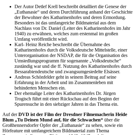
Der Autor Detlef Krell beschreibt detailliert die Genese der
„Euthanasie“ und deren Durchführung anhand der Geschichte
der Bewohner des Katharinenhofes und deren Ermordung.
Besonders ist das umfangreiche Bildmaterial aus dem
Nachlass von Dr. Daniel (Leiter des Katharinenhofes im Jahr
1940) zu erwähnen, welches zum erstenmal im großen
Umfang veröffentlicht wird.
Karl- Heinz Reiche beschreibt die Übernahme des
Katharinenhofes durch die Volksdeutsche Mittelstelle, einer
Unterorganisation der NSDAP, die für die Organisation des
Umsiedlungsprogramm für sogenannte „Volksdeutsche“
zuständig war und die ff. Nutzung des Katharinenhofes durch
Bessarabiendeutsche und zwangsumgesiedelte Elsässer.
Andreas Schönfelder geht in seinem Beitrag auf seine
Erfahrung in der Arbeit und im Zusammenleben mit
behinderten Menschen ein.
Der ehemalige Leiter des Katharinenhofes Dr. Jürgen
Trogisch führt mit einer Rückschau auf den Beginn der
Spurensuche in den siebziger Jahren in das Thema ein.
Auf der
DVD ist der Film der Dresdner Filmemacherin Heide
Blum „Tu Deinen Mund auf, für die Schwachen“
über die
Großhennersdorfer Opfer der „Euthanasie“ zu sehen, sowie ein
Hörfeature mit umfangreichem Bildmaterial zum Thema