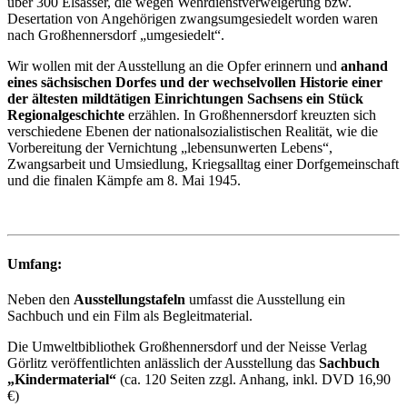
über 300 Elsässer, die wegen Wehrdienstverweigerung bzw.
Desertation von Angehörigen zwangsumgesiedelt worden waren
nach Großhennersdorf „umgesiedelt“.
Wir wollen mit der Ausstellung an die Opfer erinnern und
anhand
eines sächsischen Dorfes und der wechselvollen Historie einer
der ältesten mildtätigen Einrichtungen Sachsens ein Stück
Regionalgeschichte
erzählen. In Großhennersdorf kreuzten sich
verschiedene Ebenen der nationalsozialistischen Realität, wie die
Vorbereitung der Vernichtung „lebensunwerten Lebens“,
Zwangsarbeit und Umsiedlung, Kriegsalltag einer Dorfgemeinschaft
und die finalen Kämpfe am 8. Mai 1945.
Umfang:
Neben den
Ausstellungstafeln
umfasst die Ausstellung ein
Sachbuch und ein Film als Begleitmaterial.
Die Umweltbibliothek Großhennersdorf und der Neisse Verlag
Görlitz veröffentlichten anlässlich der Ausstellung das
Sachbuch
„Kindermaterial“
(ca. 120 Seiten zzgl. Anhang, inkl. DVD 16,90
€)