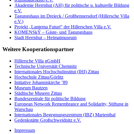
Akademie Herrnhut (AH) für politische u. kulturelle Bildung
e.V.
Tagungshaus im Dreieck / Großhennersdorf (Hillersche Villa
e.V.)
Projekt „Lanterna Futuri“ der Hillerschen Villa e.V.
KOMENSkÝ – Gäste- und Tagungshaus
Stadt Herrnhut – Heimatmuseum
Weitere Kooperationspartner
Hillersche Villa gGmbH
Technische Universität Chemnitz
Internationales Hochschulinstitut (IHI) Zittau
Hochschule Zittau/Görlitz
Initiative Johanniskirche ’89
Museum Bautzen
Städtische Museen Zittau
Bundeszentrale für politische Bildung
European Network Remembrance and Solidarity, Stiftung in
Warschau
Internationales Begegnungszentrum (IBZ) Marienthal
Gedenkstätte Großschweidnitz e.V.
Impressum