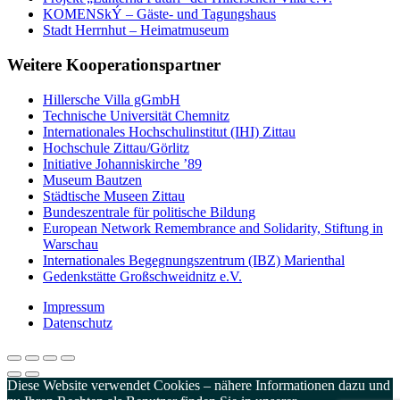
KOMENSkÝ – Gäste- und Tagungshaus
Stadt Herrnhut – Heimatmuseum
Weitere Kooperationspartner
Hillersche Villa gGmbH
Technische Universität Chemnitz
Internationales Hochschulinstitut (IHI) Zittau
Hochschule Zittau/Görlitz
Initiative Johanniskirche ’89
Museum Bautzen
Städtische Museen Zittau
Bundeszentrale für politische Bildung
European Network Remembrance and Solidarity, Stiftung in
Warschau
Internationales Begegnungszentrum (IBZ) Marienthal
Gedenkstätte Großschweidnitz e.V.
Impressum
Datenschutz
Diese Website verwendet Cookies – nähere Informationen dazu und