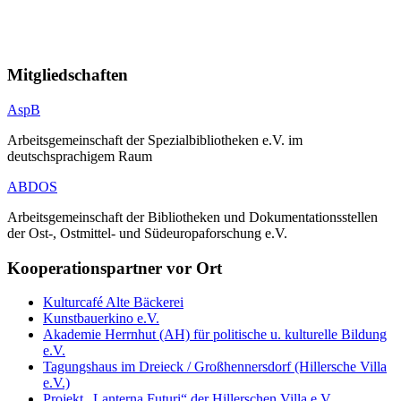
Mitgliedschaften
AspB
Arbeitsgemeinschaft der Spezialbibliotheken e.V. im
deutschsprachigem Raum
ABDOS
Arbeitsgemeinschaft der Bibliotheken und Dokumentationsstellen
der Ost-, Ostmittel- und Südeuropaforschung e.V.
Kooperationspartner vor Ort
Kulturcafé Alte Bäckerei
Kunstbauerkino e.V.
Akademie Herrnhut (AH) für politische u. kulturelle Bildung
e.V.
Tagungshaus im Dreieck / Großhennersdorf (Hillersche Villa
e.V.)
Projekt „Lanterna Futuri“ der Hillerschen Villa e.V.