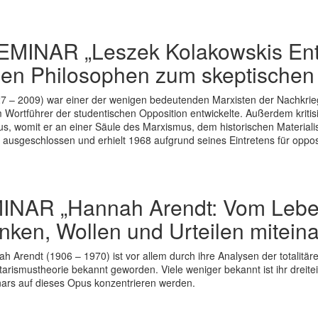
SEMINAR „Leszek Kolakowskis En
hen Philosophen zum skeptischen 
7 – 2009) war einer der wenigen bedeutenden Marxisten der Nachkriegs
Wortführer der studentischen Opposition entwickelte. Außerdem kritisier
s, womit er an einer Säule des Marxismus, dem historischen Materiali
 ausgeschlossen und erhielt 1968 aufgrund seines Eintretens für opp
MINAR „Hannah Arendt: Vom Lebe
ken, Wollen und Urteilen mitei
rendt (1906 – 1970) ist vor allem durch ihre Analysen der totalit
itarismustheorie bekannt geworden. Viele weniger bekannt ist ihr drei
ars auf dieses Opus konzentrieren werden.