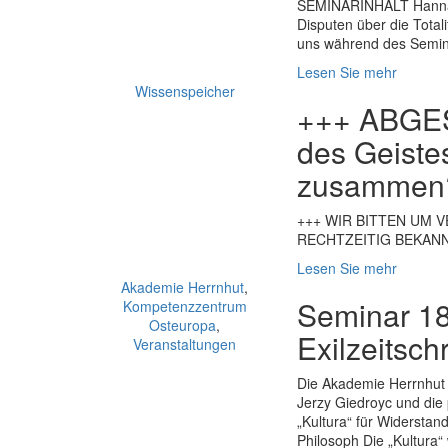
SEMINARINHALT Hannah A
Disputen über die Total
uns während des Semin
Lesen Sie mehr
Wissenspeicher
+++ ABGES
des Geiste
zusammen
+++ WIR BITTEN UM 
RECHTZEITIG BEKAN
Lesen Sie mehr
Akademie Herrnhut
,
Seminar 18
Kompetenzzentrum
Osteuropa
,
Exilzeitsc
Veranstaltungen
Die Akademie Herrnhut f
Jerzy Giedroyc und die 
„Kultura“ für Widerstan
Philosoph Die „Kultura“