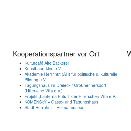
Kooperationspartner vor Ort
W
Kulturcafé Alte Bäckerei
Kunstbauerkino e.V.
Akademie Herrnhut (AH) für politische u. kulturelle
Bildung e.V.
Tagungshaus im Dreieck / Großhennersdorf
(Hillersche Villa e.V.)
Projekt „Lanterna Futuri“ der Hillerschen Villa e.V.
KOMENSkÝ – Gäste- und Tagungshaus
Stadt Herrnhut – Heimatmuseum