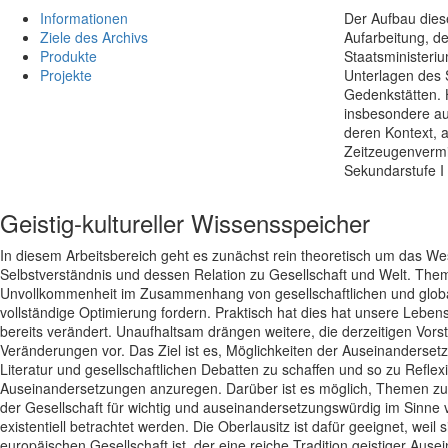
Informationen
Der Aufbau dies
Ziele des Archivs
Aufarbeitung, de
Produkte
Staatsministeri
Projekte
Unterlagen des 
Gedenkstätten. 
insbesondere auf
deren Kontext, a
Zeitzeugenvermi
Sekundarstufe I 
Geistig-kultureller Wissensspeicher
In diesem Arbeitsbereich geht es zunächst rein theoretisch um das W
Selbstverständnis und dessen Relation zu Gesellschaft und Welt. Them
Unvollkommenheit im Zusammenhang von gesellschaftlichen und globa
vollständige Optimierung fordern. Praktisch hat dies hat unsere Lebensw
bereits verändert. Unaufhaltsam drängen weitere, die derzeitigen Vors
Veränderungen vor. Das Ziel ist es, Möglichkeiten der Auseinanderse
Literatur und gesellschaftlichen Debatten zu schaffen und so zu Reflexi
Auseinandersetzungen anzuregen. Darüber ist es möglich, Themen zum
der Gesellschaft für wichtig und auseinandersetzungswürdig im Sinne 
existentiell betrachtet werden. Die Oberlausitz ist dafür geeignet, weil 
europäischen Gesellschaft ist, der eine reiche Tradition geistiger Aus