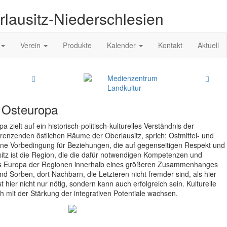
rlausitz-Niederschlesien
Verein
Produkte
Kalender
Kontakt
Aktuell
Medienzentrum
Landkultur
 Osteuropa
ielt auf ein historisch-politisch-kulturelles Verständnis der
enzenden östlichen Räume der Oberlausitz, sprich: Ostmittel- und
ine Vorbedingung für Beziehungen, die auf gegenseitigen Respekt und
sitz ist die Region, die die dafür notwendigen Kompetenzen und
es Europa der Regionen innerhalb eines größeren Zusammenhanges
nd Sorben, dort Nachbarn, die Letzteren nicht fremder sind, als hier
t hier nicht nur nötig, sondern kann auch erfolgreich sein. Kulturelle
ch mit der Stärkung der integrativen Potentiale wachsen.