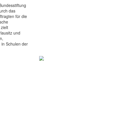
Bundesstiftung
durch das
ragten für die
ische
zielt
lausitz und
n,
 in Schulen der