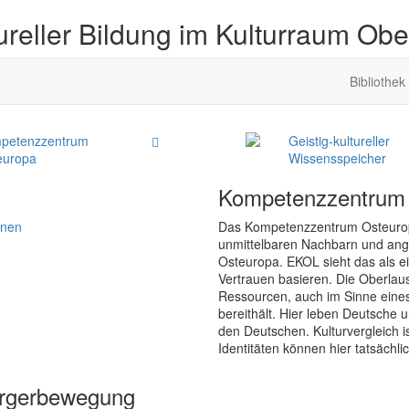
ureller Bildung im Kulturraum Obe
Bibliothek
petenzzentrum
Geistig-kultureller
europa
Wissensspeicher
Kompetenzzentrum
onen
Das Kompetenzzentrum Osteuropa z
unmittelbaren Nachbarn und angr
Osteuropa. EKOL sieht das als e
Vertrauen basieren. Die Oberlau
Ressourcen, auch im Sinne ein
bereithält. Hier leben Deutsche u
den Deutschen. Kulturvergleich is
Identitäten können hier tatsächli
ürgerbewegung