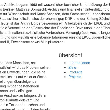
es Archivs begann 1998 mit wesentlicher fachlicher Unterstützung der 
s Berliner Matthias-Domaschk-Archivs und finanzieller Unterstützung 
um für Wissenschaft und Kunst Sachsen, dem Sächsischen Landesbeauft
Staatssicherheitsdienstes der ehemaligen DDR und der Stiftung Sächs
Heute ist das Archiv Bürgerbewegung ein Arbeitsbereich der EKOL und 
 die Vermittlung der Geschichte der Friedlichen Revolution in der Ober
ls auch nationalsozialistische Verbrechen. Vorrangig über Ausstellunge
tt-lung und visualisierte Lebenserfahrungen erreicht EKOL Jugendliche
und II, Erwachsene sowie Multiplikatoren.
übersicht
esen des Menschen, sein
Informationen
atisiert wird das Problem seiner
Ziele
len Entwicklungen, die seine
Produkte
irklichkeit auf vielerlei Weise
Projekte
tellungen übersteigende
tzung mit der bestehenden
onen und vielfältigen
 Ausdruck zu bringen, die in
von zukunfts-relevant und
sie ein Teil der deutschen und
einandersetzungen mit den jeweils