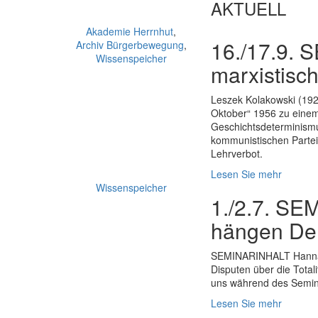
AKTUELL
Akademie Herrnhut
,
16./17.9. 
Archiv Bürgerbewegung
,
Wissenspeicher
marxistisc
Leszek Kolakowski (192
Oktober“ 1956 zu einem 
Geschichtsdeterminismu
kommunistischen Partei
Lehrverbot.
Lesen Sie mehr
Wissenspeicher
1./2.7. SE
hängen Den
SEMINARINHALT Hannah A
Disputen über die Total
uns während des Semin
Lesen Sie mehr