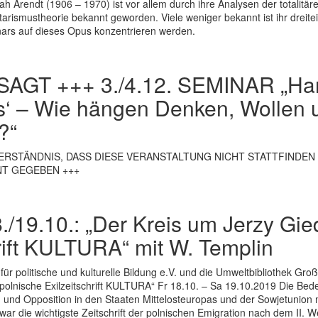
rendt (1906 – 1970) ist vor allem durch ihre Analysen der totalit
itarismustheorie bekannt geworden. Viele weniger bekannt ist ihr drei
ars auf dieses Opus konzentrieren werden.
AGT +++ 3./4.12. SEMINAR „Han
s‘ – Wie hängen Denken, Wollen u
?“
VERSTÄNDNIS, DASS DIESE VERANSTALTUNG NICHT STATTFINDE
NT GEGEBEN +++
./19.10.: „Der Kreis um Jerzy Gie
hrift KULTURA“ mit W. Templin
ür politische und kulturelle Bildung e.V. und die Umweltbibliothek Gro
polnische Exilzeitschrift KULTURA“ Fr 18.10. – Sa 19.10.2019 Die Bede
d und Opposition in den Staaten Mittelosteuropas und der Sowjetunion n
 war die wichtigste Zeitschrift der polnischen Emigration nach dem II.