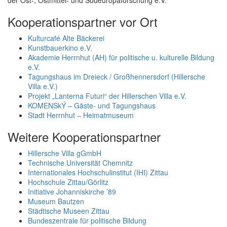
der Ost-, Ostmittel- und Südeuropaforschung e.V.
Kooperationspartner vor Ort
Kulturcafé Alte Bäckerei
Kunstbauerkino e.V.
Akademie Herrnhut (AH) für politische u. kulturelle Bildung
e.V.
Tagungshaus im Dreieck / Großhennersdorf (Hillersche
Villa e.V.)
Projekt „Lanterna Futuri“ der Hillerschen Villa e.V.
KOMENSkÝ – Gäste- und Tagungshaus
Stadt Herrnhut – Heimatmuseum
Weitere Kooperationspartner
Hillersche Villa gGmbH
Technische Universität Chemnitz
Internationales Hochschulinstitut (IHI) Zittau
Hochschule Zittau/Görlitz
Initiative Johanniskirche ’89
Museum Bautzen
Städtische Museen Zittau
Bundeszentrale für politische Bildung