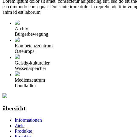
Lorem ipsum dolor sit amet, consectetur adipisicing elit, sed do eiusm
ea commodo consequat. Duis aute irure dolor in reprehenderit in volupta
anim id est laborum.
Archiv
Bürgerbewegung
Kompetenzzentrum
Osteuropa
Geistig-kultureller
Wissensspeicher
Medienzentrum
Landkultur
übersicht
Informationen
Ziele
Produkte
Projekte