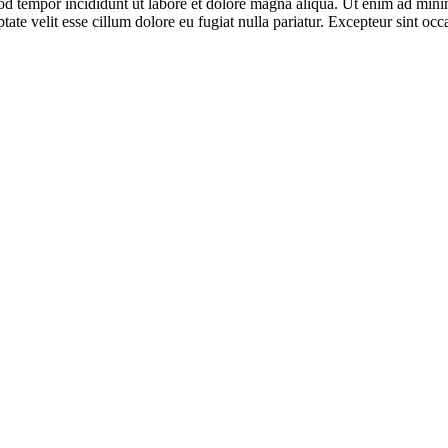
od tempor incididunt ut labore et dolore magna aliqua. Ut enim ad minim
te velit esse cillum dolore eu fugiat nulla pariatur. Excepteur sint occa