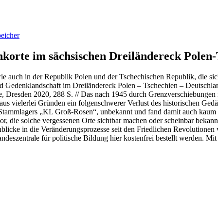
eicher
korte im sächsischen Dreiländereck Polen
wie auch in der Republik Polen und der Tschechischen Republik, die s
 Gedenk­landschaft im Dreiländereck Polen – Tschechien – Deutschlan
e, Dresden 2020, 288 S. // Das nach 1945 durch Grenzverschiebungen n
s vielerlei Gründen ein folgenschwerer Verlust des historischen Gedächt
des Stamm­lagers „KL Groß-Rosen“, unbekannt und fand damit auch kaum 
 vor, die solche vergessenen Orte sichtbar machen oder scheinbar beka
licke in die Veränderungsprozesse seit den Friedlichen Revolutionen v
szentrale für politische Bildung hier kostenfrei bestellt werden. Mit