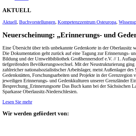
AKTUELL
Aktuell
,
Buchvorstellungen
,
Kompetenzzentrum Osteuropa
,
Wissensp
Neuerscheinung: „Erinnerungs- und Geden
Eine Übersicht über teils unbekannte Gedenkorte in der Oberlausitz 
Die Dokumentation geht zurück auf eine Tagung zur Erinnerungs- und
Bildung und der Umweltbibliothek Großhennersdorf e.V. // 1. Auflag
tiefgreifenden Bevölkerungswechsel. Mit der Neustrukturierung ging au
zahlreicher nationalsozialistischer Arbeitslager, meist Außenlager 
Gedenkstätten, Forschungs­arbeiten und Projekte in der Grenzregion
jeweiligen Erinnerungs- und Gedenkkulturen unserer Grenzländer Einb
Besprechung_Erinnerungsorte Das Buch kann bei der Sächsischen Lande
Sparkasse Oberlausitz-Niederschlesien.
Lesen Sie mehr
Wir werden gefördert von: