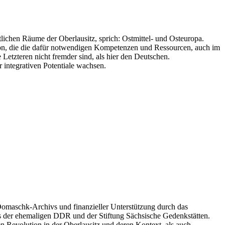
lichen Räume der Oberlausitz, sprich: Ostmittel- und Osteuropa.
gion, die die dafür notwendigen Kompetenzen und Ressourcen, auch im
etzteren nicht fremder sind, als hier den Deutschen.
er integrativen Potentiale wachsen.
Domaschk-Archivs und finanzieller Unterstützung durch das
es der ehemaligen DDR und der Stiftung Sächsische Gedenkstätten.
n Revolution in der Oberlausitz und deren Kontext, als auch