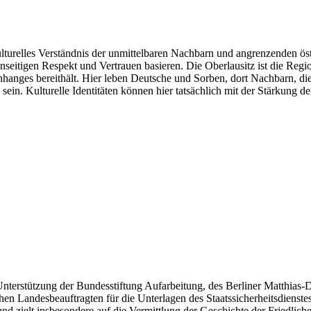
lturelles Verständnis der unmittelbaren Nachbarn und angrenzenden öst
nseitigen Respekt und Vertrauen basieren. Die Oberlausitz ist die Re
nges bereithält. Hier leben Deutsche und Sorben, dort Nachbarn, die L
 sein. Kulturelle Identitäten können hier tatsächlich mit der Stärkung d
Unterstützung der Bundesstiftung Aufarbeitung, des Berliner Matthias-
en Landesbeauftragten für die Unterlagen des Staatssicherheitsdienst
 zielt insbesondere auf die Vermittlung der Geschichte der Friedliche