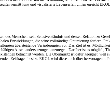
itzeugenvermitt-lung und visualisierte Lebenserfahrungen erreicht EKO
sen des Menschen, sein Selbstverständnis und dessen Relation zu Gesel
n Entwicklungen, die seine vollständige Optimierung fordern. Praktis
stellungen übersteigende Veränderungen vor. Das Ziel ist es, Möglichke
ielfältigen Auseinandersetzungen anzuregen. Darüber ist es möglich, Th
entiell betrachtet werden. Die Oberlausitz ist dafür geeignet, weil sie
ngenden Zeitfragen besitzt. EKOL wird diese auch über hervorragende 