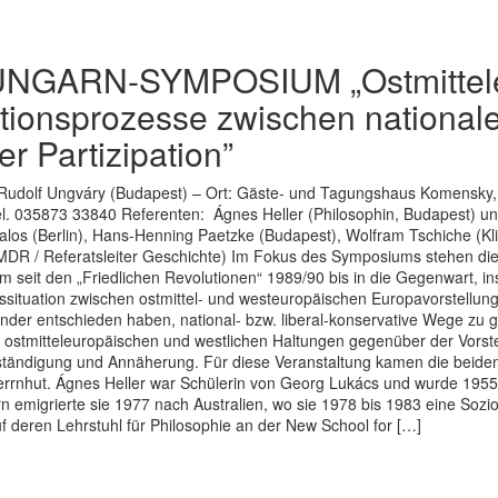
GARN-SYMPOSIUM „Ostmitteleur
tionsprozesse zwischen national
r Partizipation”
 Rudolf Ungváry (Budapest) – Ort: Gäste- und Tagungshaus Komensky, C
. 035873 33840 Referenten: Ágnes Heller (Philosophin, Budapest) und R
los (Berlin), Hans-Henning Paetzke (Budapest), Wolfram Tschiche (Kli
MDR / Referatsleiter Geschichte) Im Fokus des Symposiums stehen die 
 seit den „Friedlichen Revolutionen“ 1989/90 bis in die Gegenwart, i
ssituation zwischen ostmittel- und westeuropäischen Europavorstellu
nder entschieden haben, national- bzw. liberal-konservative Wege zu 
n ostmitteleuropäischen und westlichen Haltungen gegenüber der Vorst
tändigung und Annäherung. Für diese Veranstaltung kamen die beiden
rrnhut. Ágnes Heller war Schülerin von Georg Lukács und wurde 1955 v
 emigrierte sie 1977 nach Australien, wo sie 1978 bis 1983 eine Sozi
f deren Lehrstuhl für Philosophie an der New School for […]