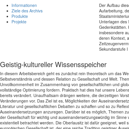
Informationen
Der Aufbau dies
Ziele des Archivs
Aufarbeitung, de
Produkte
Staatsministeri
Projekte
Unterlagen des 
Gedenkstätten. 
insbesondere auf
deren Kontext, a
Zeitzeugenvermi
Sekundarstufe I 
Geistig-kultureller Wissensspeicher
In diesem Arbeitsbereich geht es zunächst rein theoretisch um das W
Selbstverständnis und dessen Relation zu Gesellschaft und Welt. Them
Unvollkommenheit im Zusammenhang von gesellschaftlichen und globa
vollständige Optimierung fordern. Praktisch hat dies hat unsere Lebensw
bereits verändert. Unaufhaltsam drängen weitere, die derzeitigen Vors
Veränderungen vor. Das Ziel ist es, Möglichkeiten der Auseinanderse
Literatur und gesellschaftlichen Debatten zu schaffen und so zu Reflexi
Auseinandersetzungen anzuregen. Darüber ist es möglich, Themen zum
der Gesellschaft für wichtig und auseinandersetzungswürdig im Sinne 
existentiell betrachtet werden. Die Oberlausitz ist dafür geeignet, weil 
europäischen Gesellschaft ist, der eine reiche Tradition geistiger Aus