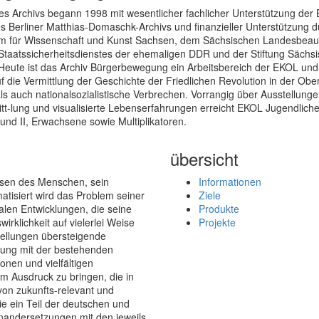
es Archivs begann 1998 mit wesentlicher fachlicher Unterstützung der 
s Berliner Matthias-Domaschk-Archivs und finanzieller Unterstützung 
um für Wissenschaft und Kunst Sachsen, dem Sächsischen Landesbeauft
Staatssicherheitsdienstes der ehemaligen DDR und der Stiftung Sächs
Heute ist das Archiv Bürgerbewegung ein Arbeitsbereich der EKOL und 
 die Vermittlung der Geschichte der Friedlichen Revolution in der Ober
ls auch nationalsozialistische Verbrechen. Vorrangig über Ausstellunge
tt-lung und visualisierte Lebenserfahrungen erreicht EKOL Jugendliche
und II, Erwachsene sowie Multiplikatoren.
übersicht
esen des Menschen, sein
Informationen
atisiert wird das Problem seiner
Ziele
len Entwicklungen, die seine
Produkte
irklichkeit auf vielerlei Weise
Projekte
tellungen übersteigende
tzung mit der bestehenden
onen und vielfältigen
 Ausdruck zu bringen, die in
von zukunfts-relevant und
sie ein Teil der deutschen und
einandersetzungen mit den jeweils