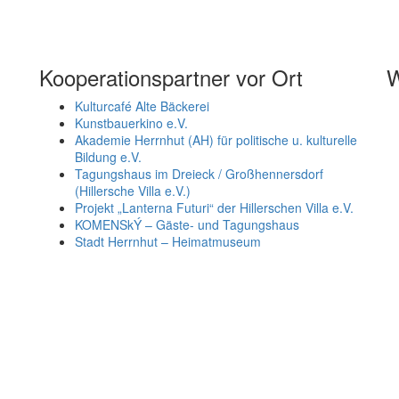
Kooperationspartner vor Ort
W
Kulturcafé Alte Bäckerei
Kunstbauerkino e.V.
Akademie Herrnhut (AH) für politische u. kulturelle
Bildung e.V.
Tagungshaus im Dreieck / Großhennersdorf
(Hillersche Villa e.V.)
Projekt „Lanterna Futuri“ der Hillerschen Villa e.V.
KOMENSkÝ – Gäste- und Tagungshaus
Stadt Herrnhut – Heimatmuseum