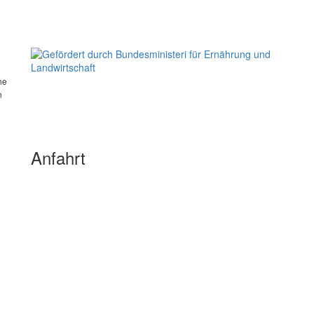
he
n
Anfahrt