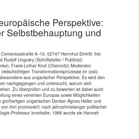
opäische Perspektive:
er Selbstbehauptung und
omeniusstraße 8–10, 02747 Herrnhut Eintritt: frei
udolf Ungváry (Schriftsteller / Publizist)
nke), Frank-Lothar Kroll (Chemnitz) Moderator
vielschichtigen Transformationsprozesse im (ost)-
nsbesondere aus ungarischer Perspektive. Es wird den
ngen nachgegangen und untersucht, warum sich
gehen. Zu überprüfen und zu bewerten ist dabei auch
ellung eines vereinten Europas sowie Möglichkeiten
 großartigen ungarischen Denker Ágnes Heller und
on ihm promoviert; nach jahrzehntelanger politischer
ologie-Professur innehatte; 1986 wurde sie Hannah