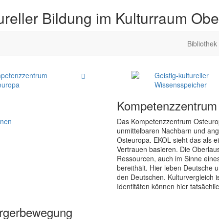
ureller Bildung im Kulturraum Obe
Bibliothek
petenzzentrum
Geistig-kultureller
europa
Wissensspeicher
Kompetenzzentrum
onen
Das Kompetenzzentrum Osteuropa z
unmittelbaren Nachbarn und angr
Osteuropa. EKOL sieht das als e
Vertrauen basieren. Die Oberlau
Ressourcen, auch im Sinne ein
bereithält. Hier leben Deutsche u
den Deutschen. Kulturvergleich is
Identitäten können hier tatsächli
ürgerbewegung