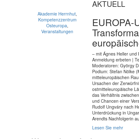
AKTUELL
Akademie Herrnhut
,
EUROPA-UN
Kompetenzzentrum
Osteuropa
,
Transforma
Veranstaltungen
europäische
– mit Ágnes Heller und
Anmeldung erbeten | Tel
Moderatoren: György Da
Podium: Stefan Nölke (
mitteleuropäischen Raum
Ursachen der Zerwürfni
ostmitteleuropäische Lä
das Verhältnis zwische
und Chancen einer Vers
Rudolf Ungváry nach He
Unterdrückung in Ungarn
Arendts Nachfolgerin au
Lesen Sie mehr