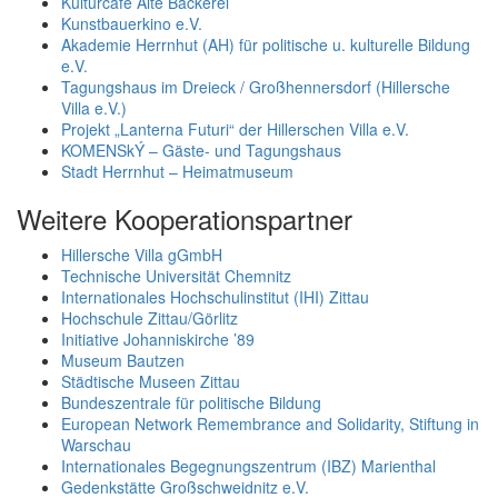
Kulturcafé Alte Bäckerei
Kunstbauerkino e.V.
Akademie Herrnhut (AH) für politische u. kulturelle Bildung
e.V.
Tagungshaus im Dreieck / Großhennersdorf (Hillersche
Villa e.V.)
Projekt „Lanterna Futuri“ der Hillerschen Villa e.V.
KOMENSkÝ – Gäste- und Tagungshaus
Stadt Herrnhut – Heimatmuseum
Weitere Kooperationspartner
Hillersche Villa gGmbH
Technische Universität Chemnitz
Internationales Hochschulinstitut (IHI) Zittau
Hochschule Zittau/Görlitz
Initiative Johanniskirche ’89
Museum Bautzen
Städtische Museen Zittau
Bundeszentrale für politische Bildung
European Network Remembrance and Solidarity, Stiftung in
Warschau
Internationales Begegnungszentrum (IBZ) Marienthal
Gedenkstätte Großschweidnitz e.V.