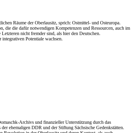
lichen Räume der Oberlausitz, sprich: Ostmittel- und Osteuropa.
gion, die die dafür notwendigen Kompetenzen und Ressourcen, auch im
etzteren nicht fremder sind, als hier den Deutschen.
er integrativen Potentiale wachsen.
Domaschk-Archivs und finanzieller Unterstützung durch das
es der ehemaligen DDR und der Stiftung Sächsische Gedenkstätten.
n Revolution in der Oberlausitz und deren Kontext, als auch