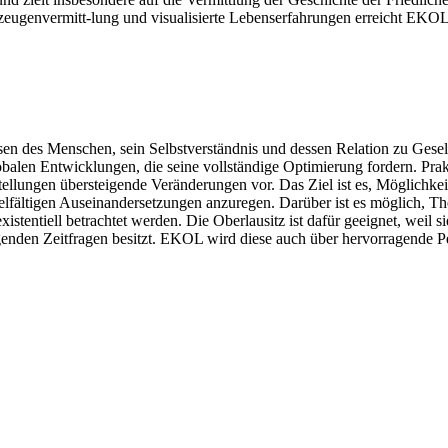
itzeugenvermitt-lung und visualisierte Lebenserfahrungen erreicht EKO
sen des Menschen, sein Selbstverständnis und dessen Relation zu Gesel
n Entwicklungen, die seine vollständige Optimierung fordern. Praktis
stellungen übersteigende Veränderungen vor. Das Ziel ist es, Möglichke
ielfältigen Auseinandersetzungen anzuregen. Darüber ist es möglich, Th
entiell betrachtet werden. Die Oberlausitz ist dafür geeignet, weil sie
ngenden Zeitfragen besitzt. EKOL wird diese auch über hervorragende 