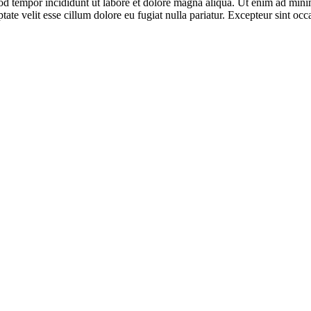
od tempor incididunt ut labore et dolore magna aliqua. Ut enim ad minim
te velit esse cillum dolore eu fugiat nulla pariatur. Excepteur sint occa