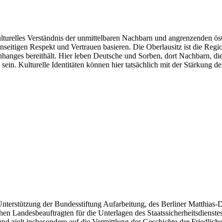
lturelles Verständnis der unmittelbaren Nachbarn und angrenzenden öst
nseitigen Respekt und Vertrauen basieren. Die Oberlausitz ist die Re
nges bereithält. Hier leben Deutsche und Sorben, dort Nachbarn, die L
 sein. Kulturelle Identitäten können hier tatsächlich mit der Stärkung d
Unterstützung der Bundesstiftung Aufarbeitung, des Berliner Matthias-
en Landesbeauftragten für die Unterlagen des Staatssicherheitsdienst
 zielt insbesondere auf die Vermittlung der Geschichte der Friedliche