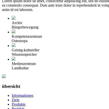
Lorem ipsum dolor sit amet, consectetur adipisicing elit, sed do eiusm
ea commodo consequat. Duis aute irure dolor in reprehenderit in volupta
anim id est laborum.
Archiv
Bürgerbewegung
Kompetenzzentrum
Osteuropa
Geistig-kultureller
Wissensspeicher
Medienzentrum
Landkultur
übersicht
Informationen
Ziele
Produkte
Projekte