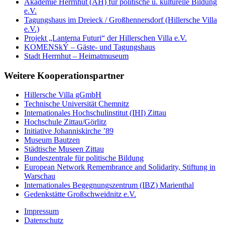
Akademie Herrnhut (AH) für politische u. kulturelle Bildung
e.V.
Tagungshaus im Dreieck / Großhennersdorf (Hillersche Villa
e.V.)
Projekt „Lanterna Futuri“ der Hillerschen Villa e.V.
KOMENSkÝ – Gäste- und Tagungshaus
Stadt Herrnhut – Heimatmuseum
Weitere Kooperationspartner
Hillersche Villa gGmbH
Technische Universität Chemnitz
Internationales Hochschulinstitut (IHI) Zittau
Hochschule Zittau/Görlitz
Initiative Johanniskirche ’89
Museum Bautzen
Städtische Museen Zittau
Bundeszentrale für politische Bildung
European Network Remembrance and Solidarity, Stiftung in
Warschau
Internationales Begegnungszentrum (IBZ) Marienthal
Gedenkstätte Großschweidnitz e.V.
Impressum
Datenschutz