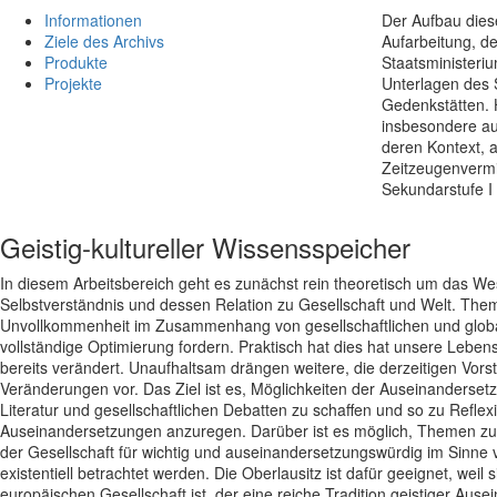
Informationen
Der Aufbau dies
Ziele des Archivs
Aufarbeitung, de
Produkte
Staatsministeri
Projekte
Unterlagen des 
Gedenkstätten. 
insbesondere auf
deren Kontext, a
Zeitzeugenvermi
Sekundarstufe I 
Geistig-kultureller Wissensspeicher
In diesem Arbeitsbereich geht es zunächst rein theoretisch um das W
Selbstverständnis und dessen Relation zu Gesellschaft und Welt. Them
Unvollkommenheit im Zusammenhang von gesellschaftlichen und globa
vollständige Optimierung fordern. Praktisch hat dies hat unsere Lebensw
bereits verändert. Unaufhaltsam drängen weitere, die derzeitigen Vors
Veränderungen vor. Das Ziel ist es, Möglichkeiten der Auseinanderse
Literatur und gesellschaftlichen Debatten zu schaffen und so zu Reflexi
Auseinandersetzungen anzuregen. Darüber ist es möglich, Themen zum
der Gesellschaft für wichtig und auseinandersetzungswürdig im Sinne 
existentiell betrachtet werden. Die Oberlausitz ist dafür geeignet, weil 
europäischen Gesellschaft ist, der eine reiche Tradition geistiger Aus