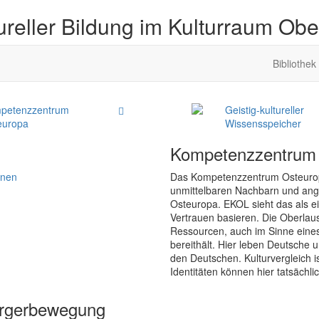
ureller Bildung im Kulturraum Obe
Bibliothek
petenzzentrum
Geistig-kultureller
europa
Wissensspeicher
Kompetenzzentrum
onen
Das Kompetenzzentrum Osteuropa z
unmittelbaren Nachbarn und angr
Osteuropa. EKOL sieht das als e
Vertrauen basieren. Die Oberlau
Ressourcen, auch im Sinne ein
bereithält. Hier leben Deutsche u
den Deutschen. Kulturvergleich is
Identitäten können hier tatsächli
ürgerbewegung