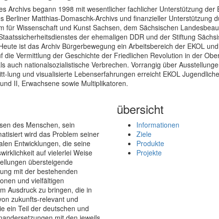
es Archivs begann 1998 mit wesentlicher fachlicher Unterstützung der 
s Berliner Matthias-Domaschk-Archivs und finanzieller Unterstützung 
um für Wissenschaft und Kunst Sachsen, dem Sächsischen Landesbeauft
Staatssicherheitsdienstes der ehemaligen DDR und der Stiftung Sächs
Heute ist das Archiv Bürgerbewegung ein Arbeitsbereich der EKOL und 
 die Vermittlung der Geschichte der Friedlichen Revolution in der Ober
ls auch nationalsozialistische Verbrechen. Vorrangig über Ausstellunge
tt-lung und visualisierte Lebenserfahrungen erreicht EKOL Jugendliche
und II, Erwachsene sowie Multiplikatoren.
übersicht
esen des Menschen, sein
Informationen
atisiert wird das Problem seiner
Ziele
len Entwicklungen, die seine
Produkte
irklichkeit auf vielerlei Weise
Projekte
tellungen übersteigende
tzung mit der bestehenden
onen und vielfältigen
 Ausdruck zu bringen, die in
von zukunfts-relevant und
sie ein Teil der deutschen und
einandersetzungen mit den jeweils