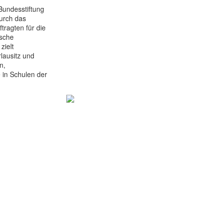
Bundesstiftung
durch das
ragten für die
ische
zielt
lausitz und
n,
 in Schulen der