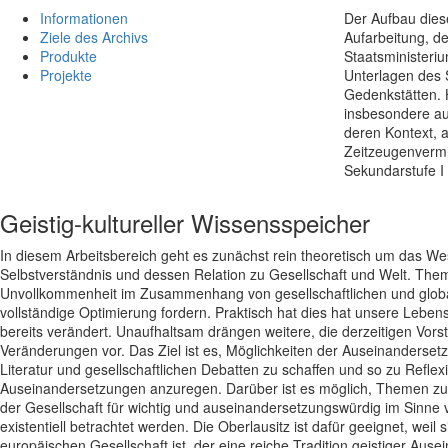
Informationen
Der Aufbau dies
Ziele des Archivs
Aufarbeitung, de
Produkte
Staatsministeri
Projekte
Unterlagen des 
Gedenkstätten. 
insbesondere auf
deren Kontext, a
Zeitzeugenvermi
Sekundarstufe I 
Geistig-kultureller Wissensspeicher
In diesem Arbeitsbereich geht es zunächst rein theoretisch um das W
Selbstverständnis und dessen Relation zu Gesellschaft und Welt. Them
Unvollkommenheit im Zusammenhang von gesellschaftlichen und globa
vollständige Optimierung fordern. Praktisch hat dies hat unsere Lebensw
bereits verändert. Unaufhaltsam drängen weitere, die derzeitigen Vors
Veränderungen vor. Das Ziel ist es, Möglichkeiten der Auseinanderse
Literatur und gesellschaftlichen Debatten zu schaffen und so zu Reflexi
Auseinandersetzungen anzuregen. Darüber ist es möglich, Themen zum
der Gesellschaft für wichtig und auseinandersetzungswürdig im Sinne 
existentiell betrachtet werden. Die Oberlausitz ist dafür geeignet, weil 
europäischen Gesellschaft ist, der eine reiche Tradition geistiger Aus