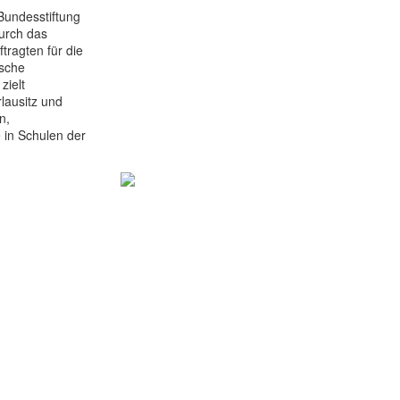
Bundesstiftung
durch das
ragten für die
ische
zielt
lausitz und
n,
 in Schulen der