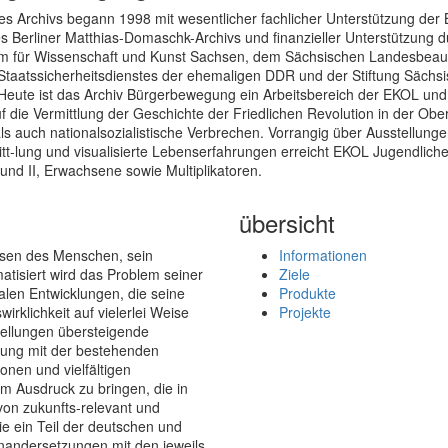
es Archivs begann 1998 mit wesentlicher fachlicher Unterstützung der 
s Berliner Matthias-Domaschk-Archivs und finanzieller Unterstützung 
um für Wissenschaft und Kunst Sachsen, dem Sächsischen Landesbeauft
Staatssicherheitsdienstes der ehemaligen DDR und der Stiftung Sächs
Heute ist das Archiv Bürgerbewegung ein Arbeitsbereich der EKOL und 
 die Vermittlung der Geschichte der Friedlichen Revolution in der Ober
ls auch nationalsozialistische Verbrechen. Vorrangig über Ausstellunge
tt-lung und visualisierte Lebenserfahrungen erreicht EKOL Jugendliche
und II, Erwachsene sowie Multiplikatoren.
übersicht
esen des Menschen, sein
Informationen
atisiert wird das Problem seiner
Ziele
len Entwicklungen, die seine
Produkte
irklichkeit auf vielerlei Weise
Projekte
tellungen übersteigende
tzung mit der bestehenden
onen und vielfältigen
 Ausdruck zu bringen, die in
von zukunfts-relevant und
sie ein Teil der deutschen und
einandersetzungen mit den jeweils