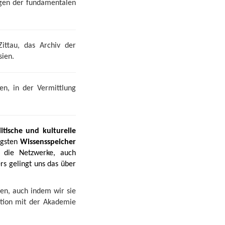
ngen der fundamentalen
Zittau, das Archiv der
sien.
n, in der Vermittlung
tische und kulturelle
igsten
Wissensspeicher
r die Netzwerke, auch
rs gelingt uns das über
fen, auch indem wir sie
ation mit der Akademie