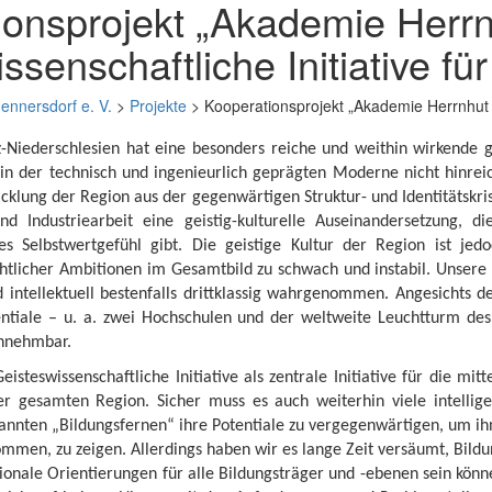
ionsprojekt „Akademie Herrn
ssenschaftliche Initiative für
ennersdorf e. V.
>
Projekte
>
Kooperationsprojekt „Akademie Herrnhut – 
-Niederschlesien hat eine besonders reiche und weithin wirkende g
 in der technisch und ingenieurlich geprägten Moderne nicht hinrei
icklung der Region aus der gegenwärtigen Struktur- und Identitätskris
nd Industriearbeit eine geistig-kulturelle Auseinandersetzung, 
s Selbstwertgefühl gibt. Die geistige Kultur der Region ist jedoc
htlicher Ambitionen im Gesamtbild zu schwach und instabil. Unsere
d intellektuell bestenfalls drittklassig wahrgenommen. Angesichts d
entiale – u. a. zwei Hochschulen und der weltweite Leuchtturm des 
innehmbar.
isteswissenschaftliche Initiative als zentrale Initiative für die mit
er gesamten Region. Sicher muss es auch weiterhin viele intellige
nnten „Bildungsfernen“ ihre Potentiale zu vergegenwärtigen, um ih
ommen, zu zeigen. Allerdings haben wir es lange Zeit versäumt, Bildun
gionale Orientierungen für alle Bildungsträger und -ebenen sein kön