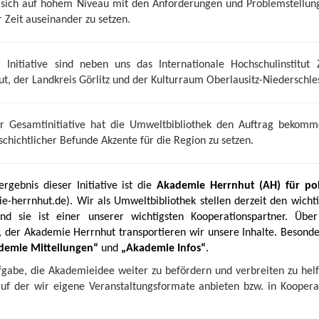
d, sich auf hohem Niveau mit den Anforderungen und Problemstellu
Zeit auseinander zu setzen.
 Initiative sind neben uns das Internationale Hochschulinstitut 
ut, der Landkreis Görlitz und der Kulturraum Oberlausitz-Niederschle
Gesamtinitiative hat die Umweltbibliothek den Auftrag bekomme
schichtlicher Befunde Akzente für die Region zu setzen.
ergebnis dieser Initiative ist die
Akademie Herrnhut (AH) für poli
e-herrnhut.de
). Wir als Umweltbibliothek stellen derzeit den wicht
d sie ist einer unserer wichtigsten Kooperationspartner. Übe
 der Akademie Herrnhut transportieren wir unsere Inhalte. Besonde
demie Mitteilungen“
und
„Akademie Infos“
.
fgabe, die Akademieidee weiter zu befördern und verbreiten zu hel
 auf der wir eigene Veranstaltungsformate anbieten bzw. in Kooper