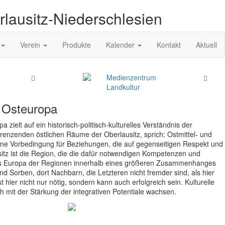
rlausitz-Niederschlesien
Verein
Produkte
Kalender
Kontakt
Aktuell
Medienzentrum
Landkultur
 Osteuropa
ielt auf ein historisch-politisch-kulturelles Verständnis der
enzenden östlichen Räume der Oberlausitz, sprich: Ostmittel- und
ine Vorbedingung für Beziehungen, die auf gegenseitigen Respekt und
sitz ist die Region, die die dafür notwendigen Kompetenzen und
es Europa der Regionen innerhalb eines größeren Zusammenhanges
nd Sorben, dort Nachbarn, die Letzteren nicht fremder sind, als hier
t hier nicht nur nötig, sondern kann auch erfolgreich sein. Kulturelle
ch mit der Stärkung der integrativen Potentiale wachsen.