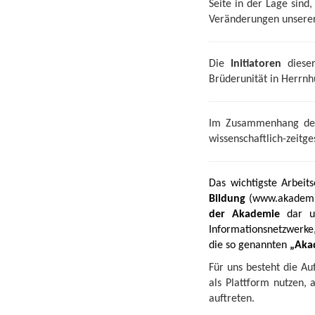
Seite in der Lage sin
Veränderungen unserer 
Die
Initiatoren
dieser
Brüderunität in Herrnh
Im Zusammenhang der 
wissenschaftlich-zeitge
Das wichtigste Arbeits
Bildung
(
www.akademi
der Akademie
dar un
Informationsnetzwerke,
die so genannten
„Aka
Für uns besteht die Au
als Plattform nutzen,
auftreten.