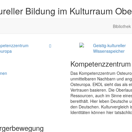
ureller Bildung im Kulturraum Obe
Bibliothek
petenzzentrum
Geistig-kultureller
europa
Wissensspeicher
Kompetenzzentrum
onen
Das Kompetenzzentrum Osteuropa z
unmittelbaren Nachbarn und angr
Osteuropa. EKOL sieht das als e
Vertrauen basieren. Die Oberlau
Ressourcen, auch im Sinne ein
bereithält. Hier leben Deutsche u
den Deutschen. Kulturvergleich is
Identitäten können hier tatsächli
ürgerbewegung