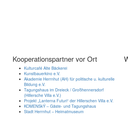
Kooperationspartner vor Ort
W
Kulturcafé Alte Bäckerei
Kunstbauerkino e.V.
Akademie Herrnhut (AH) für politische u. kulturelle
Bildung e.V.
Tagungshaus im Dreieck / Großhennersdorf
(Hillersche Villa e.V.)
Projekt „Lanterna Futuri“ der Hillerschen Villa e.V.
KOMENSkÝ – Gäste- und Tagungshaus
Stadt Herrnhut – Heimatmuseum